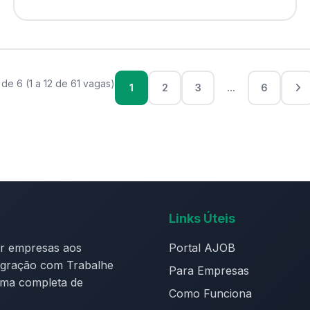
 de 6 (1 a 12 de 61 vagas)
1
2
3
...
6
Links Úteis
ar empresas aos
Portal AJOB
tegração com Trabalhe
Para Empresas
rma completa de
Como Funciona